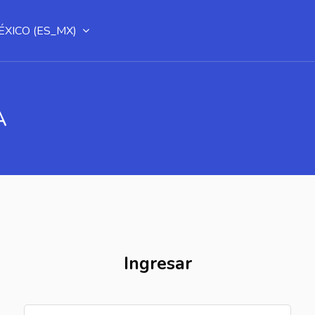
XICO ‎(ES_MX)‎
A
Ingresar
Usuario